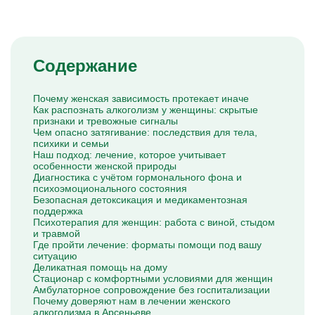
Капельницы Преднизолона
Цераксон капельница
Капельница Церебролизин
Капельница Мильгамма
Капельница Цефтриаксон
Содержание
Капельница Ципрофлоксацин
Капельница Рингер
Почему женская зависимость протекает иначе
Как распознать алкоголизм у женщины: скрытые
признаки и тревожные сигналы
Чем опасно затягивание: последствия для тела,
психики и семьи
Наш подход: лечение, которое учитывает
особенности женской природы
Диагностика с учётом гормонального фона и
психоэмоционального состояния
Безопасная детоксикация и медикаментозная
поддержка
Психотерапия для женщин: работа с виной, стыдом
и травмой
Где пройти лечение: форматы помощи под вашу
ситуацию
Деликатная помощь на дому
Стационар с комфортными условиями для женщин
Амбулаторное сопровождение без госпитализации
Почему доверяют нам в лечении женского
алкоголизма в Арсеньеве