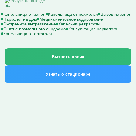
Услуги на выезде:
Капельница от запоя
Капельница от похмелья
Вывод из запоя
Нарколог на дом
Медикаментозное кодирование
Экстренное вытрезвление
Капельницы красоты
Снятие похмельного синдрома
Консультация нарколога
Капельница от алкоголя
Вызвать врача
Узнать о стационаре