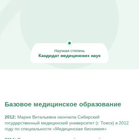
Капельницы Преднизолона
Цераксон капельница
Капельница Церебролизин
Капельница Мильгамма
Капельница Цефтриаксон
Капельница Ципрофлоксацин
Капельница Рингер
Научная степень
Кандидат медицинских наук
Базовое медицинское образование
2012:
Мария Витальевна окончила Сибирский
государственный медицинский университет (г. Томск) в 2012
году по специальности «Медицинская биохимия»