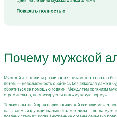
Цены на лечение мужского алкоголизма
Показать полностью
Почему мужской ал
Мужской алкоголизм развивается незаметно: сначала бок
потом — невозможность обойтись без алкоголя даже в бу
обратиться за помощью годами. Между тем организм мужч
стремительно, но маскируется под «мужскую норму».
Только опытный врач наркологической клиники может во
называемый функциональный алкоголизм — когда мужчина
поздних стадиях, когда внутренние органы серьёзно пов