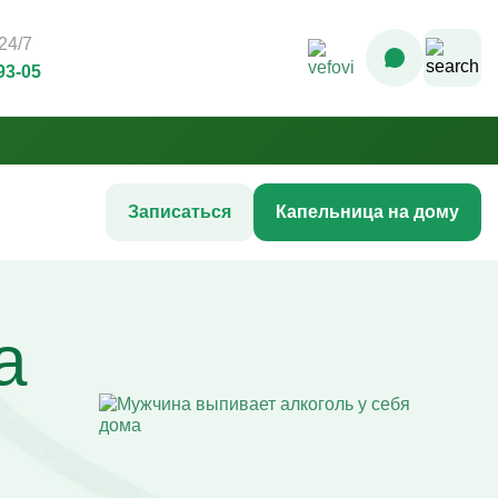
24/7
93-05
Записаться
Капельница на дому
Комплексные инфузионные
программы
а
Комплекс Витамин Преимум +
После соревнований
Комплексная программа «Стройность»
гтей
Комплексная программа до
акне
соревнований
жи
Комплексная программа после COVID-
ия
19
Комплексная программа AntiStress+