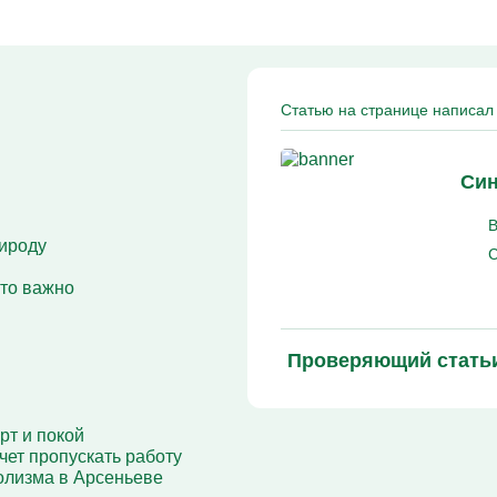
Кодирование Алгоминал
Колме от алкоголизма
Кодирование Аквилонг
Кодирование Эспераль
Статью на странице написал 
Син
В
рироду
С
что важно
Проверяющий стать
т и покой
чет пропускать работу
олизма в Арсеньеве