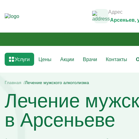
Адрес
Арсеньев
,
Услуги
Цены
Акции
Врачи
Контакты
О
Медикаментозные капельницы
Инфузио
(препараты)
Главная
Лечение мужского алкоголизма
Капельни
Лечение мужск
Капельницы с аскорбиновой кислотой
Капельни
Капельницы с антибиотиками
Капельни
Капельницы с аминокислотами
Капельни
Капельницы с витаминами
Капельни
в Арсеньеве
Капельница с магнезией
Витаминн
Капельница Ацесоль
Капельни
Капельницы Вазапростана
Капельни
Капельницы Ксефокам
Капельни