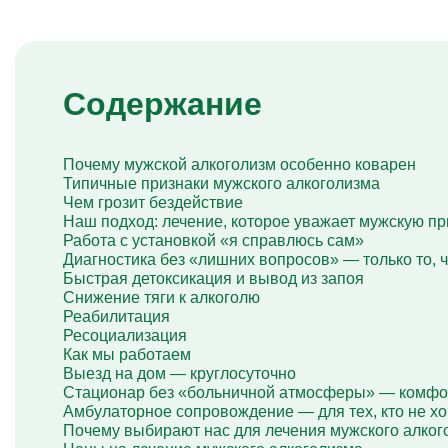
Капельница Глиатилина
Капельницы Винпоцетина
Капельница Гемодез
Капельница с янтарной кислотой
Капельница Кавинтон
Содержание
Капельница с тиоктовой кислотой
Капельницы «Лаеннек»
Капельница Мексидол
Капельница Глутатион
Почему мужской алкоголизм особенно коварен
Капельница Стерофундин
Типичные признаки мужского алкоголизма
изотонический
Чем грозит бездействие
Капельницы Преднизолона
Наш подход: лечение, которое уважает мужскую п
Цераксон капельница
Работа с установкой «я справлюсь сам»
Капельница Церебролизин
Диагностика без «лишних вопросов» — только то, 
Капельница Мильгамма
Быстрая детоксикация и вывод из запоя
Капельница Цефтриаксон
Снижение тяги к алкоголю
Капельница Ципрофлоксацин
Реабилитация
Капельница Рингер
Ресоциализация
Как мы работаем
Выезд на дом — круглосуточно
Стационар без «больничной атмосферы» — комфор
Амбулаторное сопровождение — для тех, кто не хо
Почему выбирают нас для лечения мужского алког