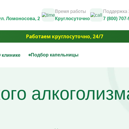
Время работы
Поддержка 
 ул. Ломоносова, 2
Круглосуточно
7 (800) 707-
Работаем круглосуточно, 24/7
Подбор капельницы
 клинике
нная терапия
Капельницы красоты
Юридические документы и лицензии
Контакты
цы на дому
Капельница Золушка
Фотогалерея
ого алкоголизм
ца для печени
Капельницы anti-age
3D Тур
цы для сосудов
Капельницы для похудения
Вакансии
ца при отравлении алкоголем
Капельница для волос и но
Акции
ца для сердца
Капельница для борьбы с 
Юридическая информация
ая капельница от усталости
Капельница для сияния ко
ца при обезвоживании
Капельница для уменьшен
ца для иммунитета
отёчности
ца для мозга