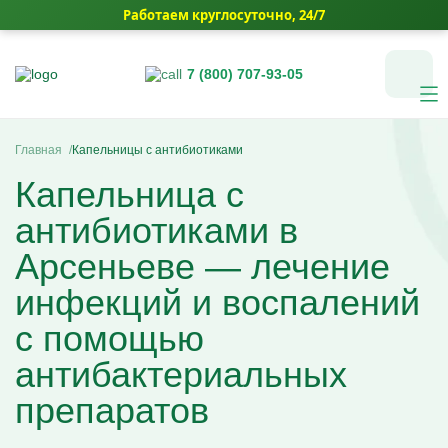
Работаем круглосуточно, 24/7
7 (800) 707-93-05
Главная
Капельницы с антибиотиками
Услуги
Капельница с
Цены
Медикаментозные капельницы (препараты)
антибиотиками в
Инфузионная терапия
Капельницы с аскорбиновой кислотой
Акции
Капельницы красоты
Капельницы с антибиотиками
Арсеньеве — лечение
Капельницы на дому
Капельницы с аминокислотами
Комплексные инфузионные программы
Капельница для печени
Капельница Золушка
Врачи
Капельницы с витаминами
Капельницы для сосудов
инфекций и воспалений
Детоксикационные капельницы
Капельницы anti-age
Капельница с магнезией
Комплекс Витамин Преимум +
Капельница при отравлении алкоголем
Капельницы для похудения
Диагностика и анализы
Капельница Ацесоль
После соревнований
Контакты
Капельница для сердца
Капельница от запоя
с помощью
Капельница для волос и ногтей
Капельницы Вазапростана
Комплексная программа «Стройность»
Другие услуги
Витаминная капельница от усталости
Капельница от наркотиков
Капельница для борьбы с акне
Комплексный анализ крови
Капельницы Ксефокам
Комплексная программа до соревнований
Капельница при обезвоживании
Капельница от похмелья
О клинике
Капельница для сияния кожи
Чек-ап организма
антибактериальных
Капельницы Мафусола
Комплексная программа после COVID-19
Нарколог на дом
Капельница для иммунитета
Снятие ломки
Капельница для уменьшения отёчности
Анализы на наркотики
Капельницы Метилпреднизолона
Комплексная программа AntiStress+
Вывод из запоя
Капельница для мозга
УБОД
Юридические документы и лицензии
Диагностика зависимостей
Капельницы Милдроната
Капельница «Комплекс АнтиБоль»
препаратов
Плазмаферез крови
Подбор капельницы
Капельница от токсинов
Капельницы от алкоголя
Контакты
Диагностика наркомании
Капельницы Метронидазола
Капельница «Комплекс Здоровые суставы»
ВЛОК
Капельницы общеукрепляющие
Детокс капельница
Фотогалерея
Тестирование на наркотики
Капельницы Трентала
Капельница «Красивая кожа»
Кодирование от алкоголизма гипнозом
Капельницы при аллергии
Детоксикация от алкоголя
3D Тур
Диагностика алкоголизма
Капельницы Октолипена
Капельница «Комплекс Тяжёлое Доброе Утро»
Кодирование от алкоголизма