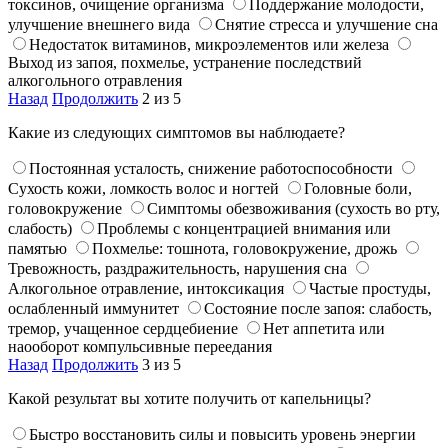
токсинов, очищение организма
Поддержание молодости,
улучшение внешнего вида
Снятие стресса и улучшение сна
Недостаток витаминов, микроэлементов или железа
Выход из запоя, похмелье, устранение последствий
алкогольного отравления
Назад
Продолжить
2 из 5
Какие из следующих симптомов вы наблюдаете?
Постоянная усталость, снижение работоспособности
Сухость кожи, ломкость волос и ногтей
Головные боли,
головокружение
Симптомы обезвоживания (сухость во рту,
слабость)
Проблемы с концентрацией внимания или
памятью
Похмелье: тошнота, головокружение, дрожь
Тревожность, раздражительность, нарушения сна
Алкогольное отравление, интоксикация
Частые простуды,
ослабленный иммунитет
Состояние после запоя: слабость,
тремор, учащенное сердцебиение
Нет аппетита или
наооборот компульсивные переедания
Назад
Продолжить
3 из 5
Какой результат вы хотите получить от капельницы?
Быстро восстановить силы и повысить уровень энергии