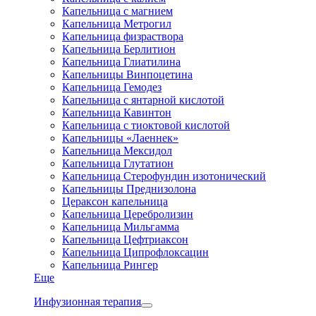
Капельница с магнием
Капельница Метрогил
Капельница физраствора
Капельница Берлитион
Капельница Глиатилина
Капельницы Винпоцетина
Капельница Гемодез
Капельница с янтарной кислотой
Капельница Кавинтон
Капельница с тиоктовой кислотой
Капельницы «Лаеннек»
Капельница Мексидол
Капельница Глутатион
Капельница Стерофундин изотонический
Капельницы Преднизолона
Цераксон капельница
Капельница Церебролизин
Капельница Мильгамма
Капельница Цефтриаксон
Капельница Ципрофлоксацин
Капельница Рингер
Еще
Инфузионная терапия