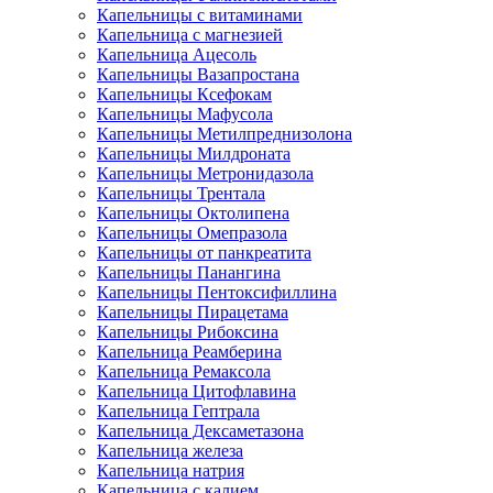
Капельницы с витаминами
Капельница с магнезией
Капельница Ацесоль
Капельницы Вазапростана
Капельницы Ксефокам
Капельницы Мафусола
Капельницы Метилпреднизолона
Капельницы Милдроната
Капельницы Метронидазола
Капельницы Трентала
Капельницы Октолипена
Капельницы Омепразола
Капельницы от панкреатита
Капельницы Панангина
Капельницы Пентоксифиллина
Капельницы Пирацетама
Капельницы Рибоксина
Капельница Реамберина
Капельница Ремаксола
Капельница Цитофлавина
Капельница Гептрала
Капельница Дексаметазона
Капельница железа
Капельница натрия
Капельница с калием