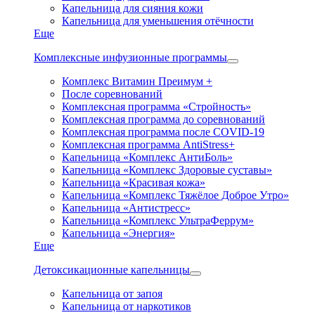
Капельница для сияния кожи
Капельница для уменьшения отёчности
Еще
Комплексные инфузионные программы
Комплекс Витамин Преимум +
После соревнований
Комплексная программа «Стройность»
Комплексная программа до соревнований
Комплексная программа после COVID-19
Комплексная программа AntiStress+
Капельница «Комплекс АнтиБоль»
Капельница «Комплекс Здоровые суставы»
Капельница «Красивая кожа»
Капельница «Комплекс Тяжёлое Доброе Утро»
Капельница «Антистресс»
Капельница «Комплекс УльтраФеррум»
Капельница «Энергия»
Еще
Детоксикационные капельницы
Капельница от запоя
Капельница от наркотиков