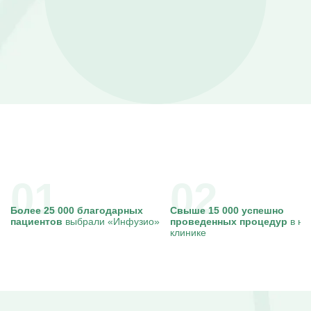
Капельницы Преднизолона
Цераксон капельница
Капельница Церебролизин
Капельница Мильгамма
Капельница Цефтриаксон
Капельница Ципрофлоксацин
Капельница Рингер
Более 25 000 благодарных
Свыше 15 000 успешно
пациентов
выбрали «Инфузио»
проведенных процедур
в на
клинике