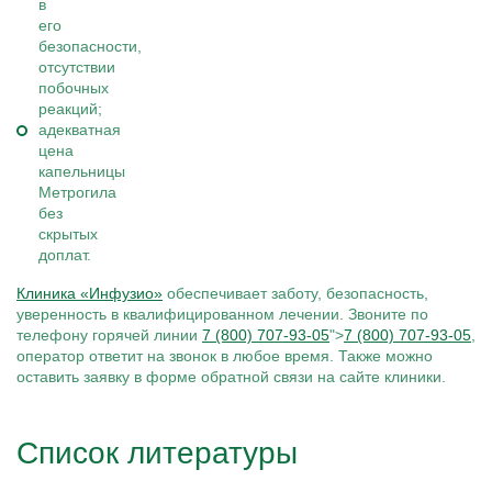
в
его
безопасности,
отсутствии
побочных
реакций;
адекватная
цена
капельницы
Метрогила
без
скрытых
доплат.
Клиника «Инфузио»
обеспечивает заботу, безопасность,
уверенность в квалифицированном лечении. Звоните по
телефону горячей линии
7 (800) 707-93-05
">
7 (800) 707-93-05
,
оператор ответит на звонок в любое время. Также можно
оставить заявку в форме обратной связи на сайте клиники.
Список литературы