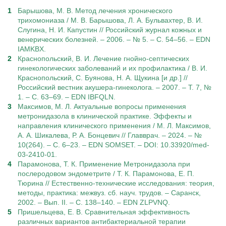
Барышова, М. В. Метод лечения хронического
трихомониаза / М. В. Барышова, Л. А. Бульвахтер, В. И.
Слугина, Н. И. Капустин // Российский журнал кожных и
венерических болезней. – 2006. – № 5. – С. 54–56. – EDN
IAMKBX.
Краснопольский, В. И. Лечение гнойно-септических
гинекологических заболеваний и их профилактика / В. И.
Краснопольский, С. Буянова, Н. А. Щукина [и др.] //
Российский вестник акушера-гинеколога. – 2007. – Т. 7, №
1. – С. 63–69. – EDN IBFQLN.
Максимов, М. Л. Актуальные вопросы применения
метронидазола в клинической практике. Эффекты и
направления клинического применения / М. Л. Максимов,
А. А. Шикалева, Р. А. Бонцевич // Главврач. – 2024. – №
10(264). – С. 6–23. – EDN SOMSET. – DOI: 10.33920/med-
03-2410-01.
Парамонова, Т. К. Применение Метронидазола при
послеродовом эндометрите / Т. К. Парамонова, Е. П.
Тюрина // Естественно-технические исследования: теория,
методы, практика: межвуз. сб. науч. трудов. – Саранск,
2002. – Вып. II. – С. 138–140. – EDN ZLPVNQ.
Пришельцева, Е. В. Сравнительная эффективность
различных вариантов антибактериальной терапии