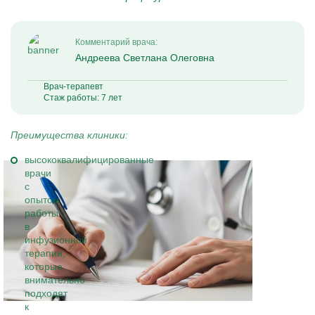
Комментарий врача:
Андреева Светлана Олеговна
Врач-терапевт
Стаж работы: 7 лет
Преимущества клиники:
высококвалифицированные
врачи
с
опытом
работы
в
инфузионной
терапии,
которые
внимательно
подходят
к