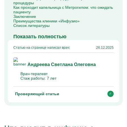
процедуры
Капельницы Преднизолона
Как проходит капельница с Метрогилом: что ожидать
Цераксон капельница
пациенту
Капельница Церебролизин
Заключение
Капельница Мильгамма
Преимущества клиники «Инфузио»
Капельница Цефтриаксон
Список литературы
Капельница Ципрофлоксацин
Капельница Рингер
Показать полностью
Статью на странице написал врач:
26.12.2025
Андреева Светлана Олеговна
Врач-терапевт
Стаж работы:
7 лет
Проверяющий статьи