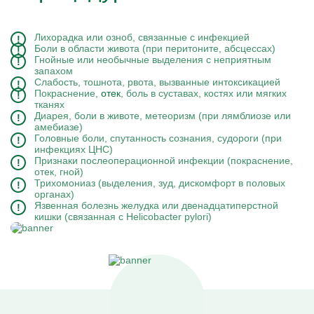
Лихорадка или озноб, связанные с инфекцией
Боли в области живота (при перитоните, абсцессах)
Гнойные или необычные выделения с неприятным
запахом
Слабость, тошнота, рвота, вызванные интоксикацией
Покраснение,
отек
, боль в суставах, костях или мягких
тканях
Диарея, боли в животе, метеоризм (при лямблиозе или
амебиазе)
Головные боли, спутанность сознания, судороги (при
инфекциях ЦНС)
Признаки послеоперационной инфекции (покраснение,
отек, гной)
Трихомониаз (выделения, зуд, дискомфорт в половых
органах)
Язвенная болезнь желудка или двенадцатиперстной
кишки (связанная с Helicobacter pylori)