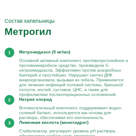
Состав капельницы
Метрогил
Метронидазол (5 мг/мл)
Основной активный компонент, противопротозойное и
противомикробное средство, производное 5-
нитроимидазола. Эффективен против анаэробных
бактерий и простейших. Нарушает синтез ДНК
микроорганизмов, вызывая их гибель. Применяется
для лечения инфекций половой системы, брюшной
полости, костей, суставов, ЦНС, а также для
профилактики послеоперационных осложнений.
Натрия хлорид
Вспомогательный компонент, поддерживает водно-
солевой баланс, используется как основа для
раствора, обеспечивая его изотоничность.
Лимонная кислота (моногидрат)
Стабилизатор, регулирует уровень pH раствора,
обеспечивая стабильность препарата.