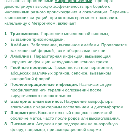
вызванных простейшими
микроорганизмами
. Препарат
демонстрирует высокую эффективность при борьбе с
инфекциями разного происхождения и локализации. Перечень
клинических ситуаций, при которых врач может назначить
капельницу с Метрогилом, включает.
Трихомониаз.
Поражение мочеполовой системы,
вызванное трихомонадами.
Амёбиаз.
Заболевание, вызванное амёбами. Проявляется
как кишечной формой, так и абсцессами печени.
Лямблиоз.
Паразитарная инфекция, вызывающая
нарушение функции желудочно-кишечного тракта.
Гнойные процессы.
Применяется при перитоните,
абсцессах различных органов, сепсисе, вызванном
анаэробной флорой.
Послеоперационные инфекции.
Назначается для
профилактики или терапии осложнений после
хирургического вмешательства.
Бактериальный вагиноз.
Нарушение микрофлоры
влагалища с характерным воспалением и дискомфортом.
Эндометрит.
Воспалительный процесс в слизистой
оболочке матки, часто после родов или выскабливания.
Пневмония.
Актуален при подозрении на анаэробную
флору, например, при аспирационной форме.