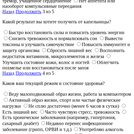
тремор, учащенное сердцебиение
Нет аппетита или
наооборот компульсивные переедания
Назад
Продолжить
3 из 5
Какой результат вы хотите получить от капельницы?
Быстро восстановить силы и повысить уровень энергии
Снизить тревожность и нормализовать сон
Вывести
токсины и улучшить самочувствие
Повысить иммунитет и
защиту организма
Сбросить лишний вес
Восполнить
недостаток витаминов, микроэлементов и железа
Улучшить состояние кожи, волос и ногтей
Облегчить
похмелье или восстановиться после запоя
Назад
Продолжить
4 из 5
Каков ваш текущий режим и состояние здоровья?
Веду малоподвижный образ жизни, работа за компьютером
Активный образ жизни, спорт или частые физические
нагрузки
Не сплю достаточно (менее 6 часов в сутки)
Есть лишний вес
Часто чувствую стресс, тревожность
Есть хронические заболевания (например, гипертония,
сахарный диабет)
Недавно перенес инфекционное
заболевание (грипп, ОРВИ и т.д.)
Употребляю алкоголь