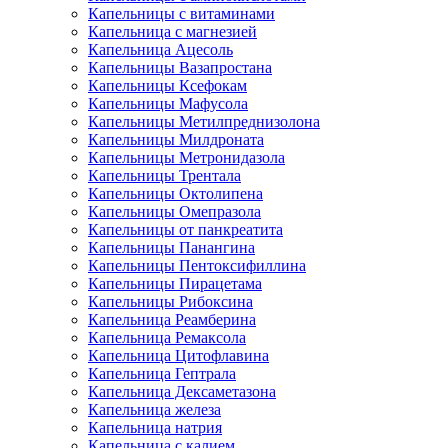
Капельницы с витаминами
Капельница с магнезией
Капельница Ацесоль
Капельницы Вазапростана
Капельницы Ксефокам
Капельницы Мафусола
Капельницы Метилпреднизолона
Капельницы Милдроната
Капельницы Метронидазола
Капельницы Трентала
Капельницы Октолипена
Капельницы Омепразола
Капельницы от панкреатита
Капельницы Панангина
Капельницы Пентоксифиллина
Капельницы Пирацетама
Капельницы Рибоксина
Капельница Реамберина
Капельница Ремаксола
Капельница Цитофлавина
Капельница Гептрала
Капельница Дексаметазона
Капельница железа
Капельница натрия
Капельница с калием