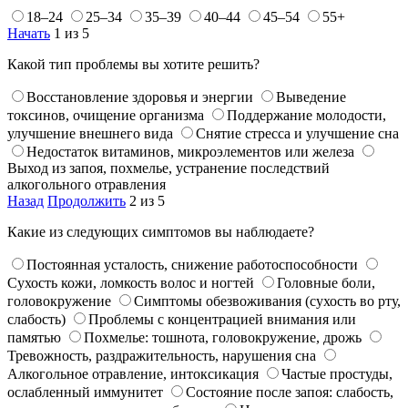
18–24
25–34
35–39
40–44
45–54
55+
Начать
1 из 5
Какой тип проблемы вы хотите решить?
Восстановление здоровья и энергии
Выведение
токсинов, очищение организма
Поддержание молодости,
улучшение внешнего вида
Снятие стресса и улучшение сна
Недостаток витаминов, микроэлементов или железа
Выход из запоя, похмелье, устранение последствий
алкогольного отравления
Назад
Продолжить
2 из 5
Какие из следующих симптомов вы наблюдаете?
Постоянная усталость, снижение работоспособности
Сухость кожи, ломкость волос и ногтей
Головные боли,
головокружение
Симптомы обезвоживания (сухость во рту,
слабость)
Проблемы с концентрацией внимания или
памятью
Похмелье: тошнота, головокружение, дрожь
Тревожность, раздражительность, нарушения сна
Алкогольное отравление, интоксикация
Частые простуды,
ослабленный иммунитет
Состояние после запоя: слабость,