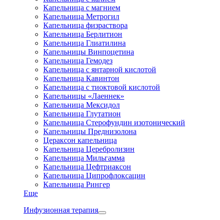
Капельница с магнием
Капельница Метрогил
Капельница физраствора
Капельница Берлитион
Капельница Глиатилина
Капельницы Винпоцетина
Капельница Гемодез
Капельница с янтарной кислотой
Капельница Кавинтон
Капельница с тиоктовой кислотой
Капельницы «Лаеннек»
Капельница Мексидол
Капельница Глутатион
Капельница Стерофундин изотонический
Капельницы Преднизолона
Цераксон капельница
Капельница Церебролизин
Капельница Мильгамма
Капельница Цефтриаксон
Капельница Ципрофлоксацин
Капельница Рингер
Еще
Инфузионная терапия