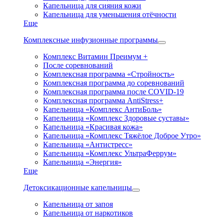
Капельница для сияния кожи
Капельница для уменьшения отёчности
Еще
Комплексные инфузионные программы
Комплекс Витамин Преимум +
После соревнований
Комплексная программа «Стройность»
Комплексная программа до соревнований
Комплексная программа после COVID-19
Комплексная программа AntiStress+
Капельница «Комплекс АнтиБоль»
Капельница «Комплекс Здоровые суставы»
Капельница «Красивая кожа»
Капельница «Комплекс Тяжёлое Доброе Утро»
Капельница «Антистресс»
Капельница «Комплекс УльтраФеррум»
Капельница «Энергия»
Еще
Детоксикационные капельницы
Капельница от запоя
Капельница от наркотиков