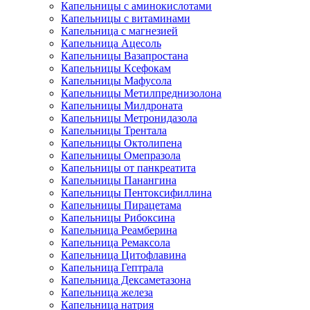
Капельницы с аминокислотами
Капельницы с витаминами
Капельница с магнезией
Капельница Ацесоль
Капельницы Вазапростана
Капельницы Ксефокам
Капельницы Мафусола
Капельницы Метилпреднизолона
Капельницы Милдроната
Капельницы Метронидазола
Капельницы Трентала
Капельницы Октолипена
Капельницы Омепразола
Капельницы от панкреатита
Капельницы Панангина
Капельницы Пентоксифиллина
Капельницы Пирацетама
Капельницы Рибоксина
Капельница Реамберина
Капельница Ремаксола
Капельница Цитофлавина
Капельница Гептрала
Капельница Дексаметазона
Капельница железа
Капельница натрия