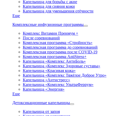
Капельница для борьбы с акне
Капельница для сияния кожи
Капельница для уменьшения отёчности
Еще
Комплексные инфузионные программы
Комплекс Витамин Преимум +
После соревнований
Комплексная программа «Стройность»
Комплексная программа до соревнований
Комплексная программа после COVID-19
Комплексная программа AntiStress+
Капельница «Комплекс АнтиБоль»
Капельница «Комплекс Здоровые суставы»
Капельница «Красивая кожа»
Капельница «Комплекс Тяжёлое Доброе Утро»
Капельница «Антистресс»
Капельница «Комплекс УльтраФеррум»
Капельница «Энергия»
Еще
Детоксикационные капельницы
Капельница от запоя