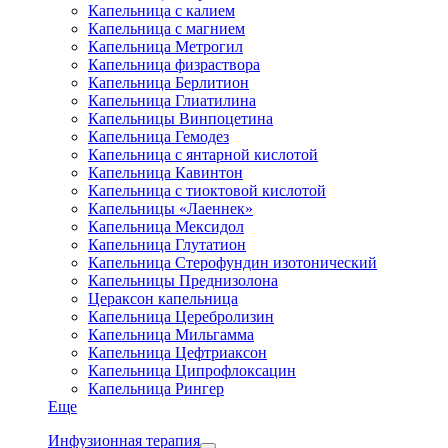
Капельница с калием
Капельница с магнием
Капельница Метрогил
Капельница физраствора
Капельница Берлитион
Капельница Глиатилина
Капельницы Винпоцетина
Капельница Гемодез
Капельница с янтарной кислотой
Капельница Кавинтон
Капельница с тиоктовой кислотой
Капельницы «Лаеннек»
Капельница Мексидол
Капельница Глутатион
Капельница Стерофундин изотонический
Капельницы Преднизолона
Цераксон капельница
Капельница Церебролизин
Капельница Мильгамма
Капельница Цефтриаксон
Капельница Ципрофлоксацин
Капельница Рингер
Еще
Инфузионная терапия