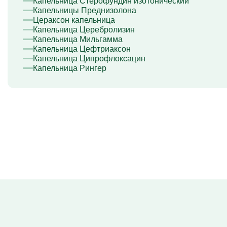
Капельница Стерофундин изотонический
Капельницы Преднизолона
Цераксон капельница
Капельница Церебролизин
Капельница Мильгамма
Капельница Цефтриаксон
Капельница Ципрофлоксацин
Капельница Рингер