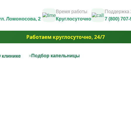
Время работы
Поддержка 
 ул. Ломоносова, 2
Круглосуточно
7 (800) 707-
Работаем круглосуточно, 24/7
Подбор капельницы
 клинике
нная терапия
Капельницы красоты
Юридические документы и лицензии
Контакты
цы на дому
Капельница Золушка
Фотогалерея
ца для печени
Капельницы anti-age
3D Тур
цы для сосудов
Капельницы для похудения
Вакансии
ца при отравлении алкоголем
Капельница для волос и но
Акции
ца для сердца
Капельница для борьбы с 
Юридическая информация
ая капельница от усталости
Капельница для сияния ко
ца при обезвоживании
Капельница для уменьшен
ца для иммунитета
отёчности
ца для мозга