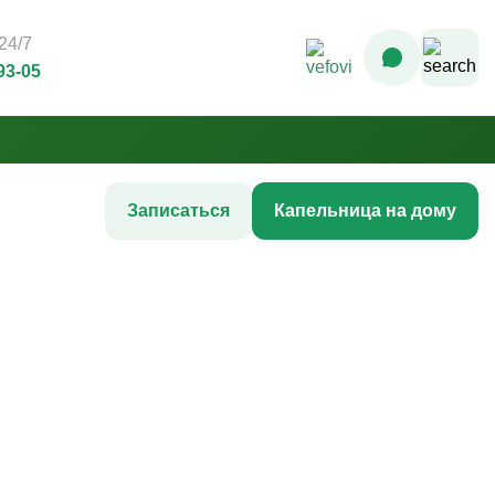
24/7
93-05
Записаться
Капельница на дому
Комплексные инфузионные
программы
Комплекс Витамин Преимум +
После соревнований
Комплексная программа «Стройность»
гтей
Комплексная программа до
акне
соревнований
жи
Комплексная программа после COVID-
ия
19
Комплексная программа AntiStress+