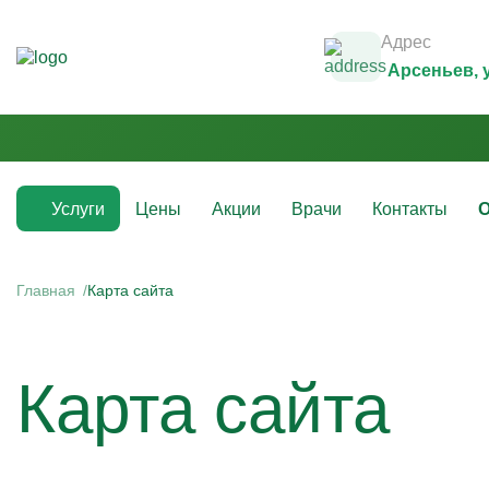
Адрес
Арсеньев
,
Услуги
Цены
Акции
Врачи
Контакты
О
Медикаментозные капельницы
Инфузио
(препараты)
Главная
Карта сайта
Капельни
Капельницы с аскорбиновой кислотой
Капельни
Капельницы с антибиотиками
Капельни
Капельницы с аминокислотами
Капельни
Карта сайта
Капельницы с витаминами
Капельни
Капельница с магнезией
Витаминн
Капельница Ацесоль
Капельни
Капельницы Вазапростана
Капельни
Капельницы Ксефокам
Капельни