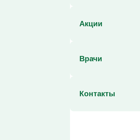
Кодирование Алгоминал
Колме от алкоголизма
Кодирование Аквилонг
Кодирование Эспераль
Акции
Врачи
Контакты