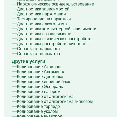
Капельница Глиатилина
Наркологическое освидетельствование
Капельницы Винпоцетина
Диагностика зависимостей
Капельница Гемодез
Диагностика наркомании
Капельница с янтарной кислотой
Тестирование на наркотики
Капельница Кавинтон
Диагностика алкоголизма
Капельница с тиоктовой кислотой
Диагностика компьютерной зависимости
Капельницы «Лаеннек»
Диагностика созависимости
Капельница Мексидол
Диагностика психических расстройств
Капельница Глутатион
Диагностика расстройств личности
Капельница Стерофундин
Справка от нарколога
изотонический
Справка от психиатра
Капельницы Преднизолона
Другие услуги
Цераксон капельница
Кодирование Аквилонг
Капельница Церебролизин
Кодирование Алгоминал
Капельница Мильгамма
Кодирование Довженко
Капельница Цефтриаксон
Кодирование двойной блок
Капельница Ципрофлоксацин
Кодирование Эспераль
Капельница Рингер
Кодирование лазером
Кодирование от алкоголизма
Кодирование от алкоголизма гипнозом
Кодирование торпедо
Кодирование уколом
Кодирование вивитрол